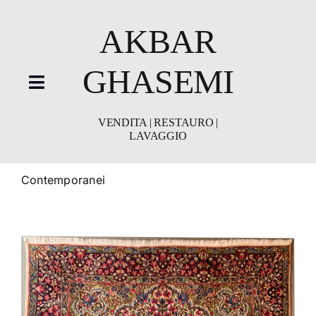
Skip
to
AKBAR
content
GHASEMI
Toggle
Navigation
VENDITA | RESTAURO |
HOME
LAVAGGIO
showroom
Contemporanei
Restauro
Lavaggio
Video