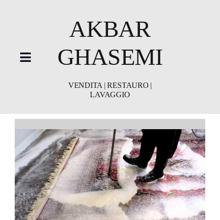
Skip
to
AKBAR
content
GHASEMI
Toggle
Navigation
VENDITA | RESTAURO |
HOME
LAVAGGIO
showroom
Restauro
Lavaggio
Video