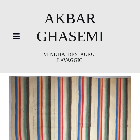
Skip
to
AKBAR
content
GHASEMI
Toggle
Navigation
VENDITA | RESTAURO |
HOME
LAVAGGIO
showroom
Restauro
Lavaggio
Video