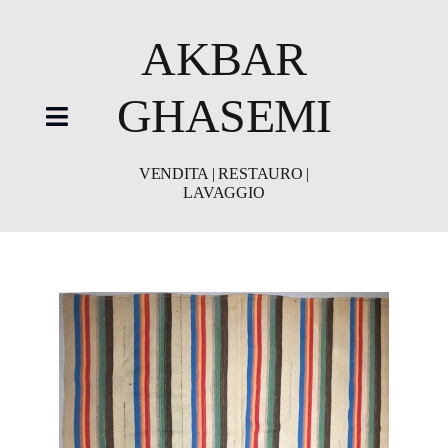
Skip
to
AKBAR
content
GHASEMI
Toggle
Navigation
VENDITA | RESTAURO |
LAVAGGIO
HOME
showroom
Restauro
Lavaggio
Video