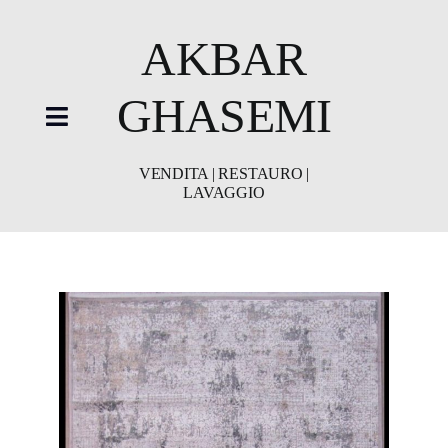
Skip
to
AKBAR
content
GHASEMI
Toggle
Navigation
VENDITA | RESTAURO |
LAVAGGIO
HOME
showroom
Restauro
Lavaggio
Video