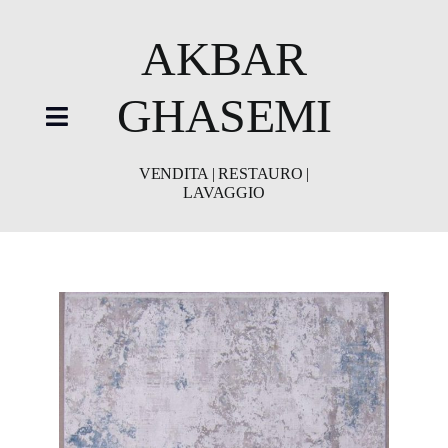
Skip
to
AKBAR
content
GHASEMI
Toggle
Navigation
VENDITA | RESTAURO |
LAVAGGIO
HOME
showroom
Restauro
Lavaggio
Video