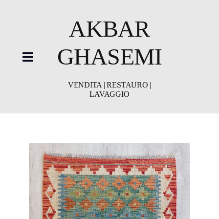
Skip
to
AKBAR
content
GHASEMI
Toggle
Navigation
VENDITA | RESTAURO |
LAVAGGIO
HOME
showroom
Restauro
Lavaggio
Video