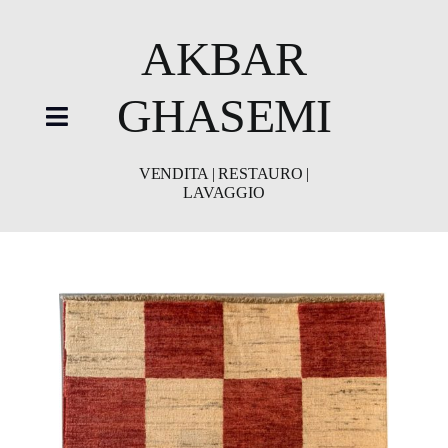
Skip
to
AKBAR
content
GHASEMI
Toggle
Navigation
VENDITA | RESTAURO |
LAVAGGIO
HOME
showroom
Restauro
Lavaggio
Video