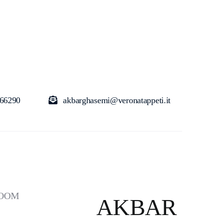
66290
akbarghasemi@veronatappeti.it
OOM
AKBAR