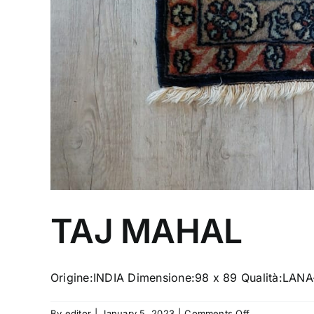
TAJ MAHAL
Origine:INDIA Dimensione:98 x 89 Qualità:LA
on
By
editor
|
January 5, 2023
|
Comments Off