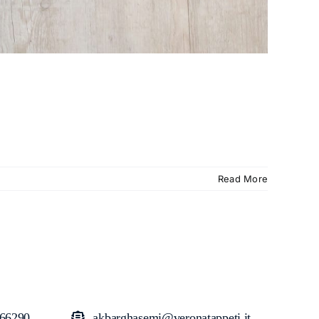
Read More
66290
akbarghasemi@veronatappeti.it