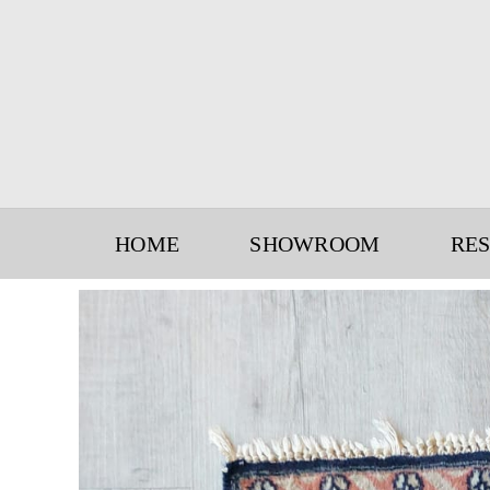
Skip
to
content
HOME
SHOWROOM
RE